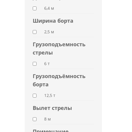
6,4 м
Ширина борта
2,5 м
Грузоподъемность
стрелы
6 т
Грузоподъёмность
борта
12,5 т
Вылет стрелы
8 м
Примечание