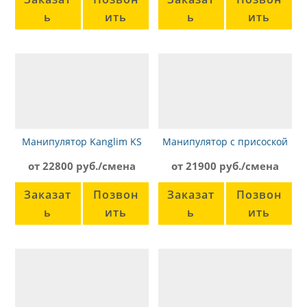
ь
ить
ь
ить
Манипулятор Kanglim KS
Манипулятор с присоской
2056 Камаз-43118
Kanglim KS1256G-II, Hyundai
от 22800 руб./смена
от 21900 руб./смена
Заказат
Позвон
Заказат
Позвон
ь
ить
ь
ить