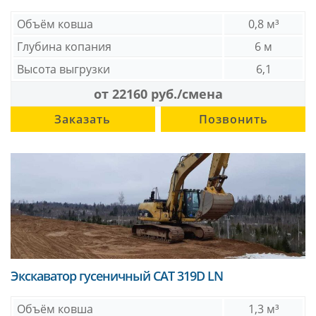
Объём ковша
0,8 м³
Глубина копания
6 м
Высота выгрузки
6,1
от 22160 руб./смена
Заказать
Позвонить
Экскаватор гусеничный CAT 319D LN
Объём ковша
1,3 м³