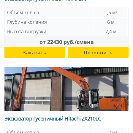
Объём ковша
1,5 м³
Глубина копания
6 м
Высота выгрузки
7,4 м
от 22430 руб./смена
Заказать
Позвонить
Экскаватор гусеничный Hitachi ZX210LC
Объём ковша
1,2 м³