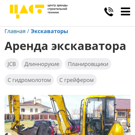
Toggl
navig
Главная
/
Экскаваторы
Аренда экскаватора
JCB
Длиннорукие
Планировщики
С гидромолотом
С грейфером