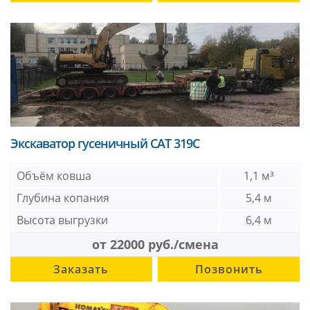
Экскаватор гусеничный CAT 319C
Объём ковша
1,1 м³
Глубина копания
5,4 м
Высота выгрузки
6,4 м
от 22000 руб./смена
Заказать
Позвонить