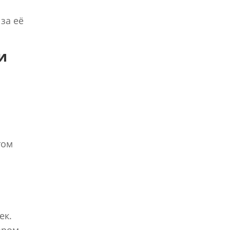
 за её
и
том
ек.