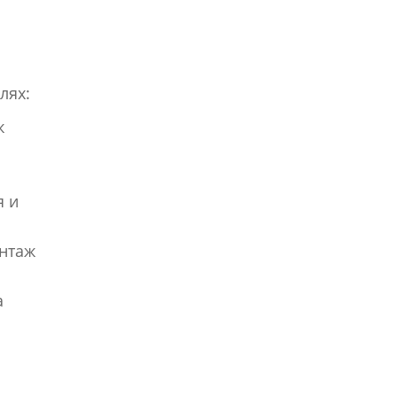
лях:
ж
я и
онтаж
а