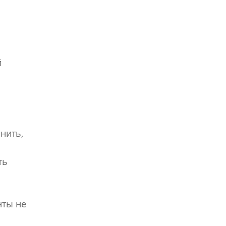
й
нить,
ть
нты не