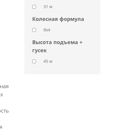
31 м
Колесная формула
8x4
Высота подъема +
гусек
45 м
нная
х
ость
я