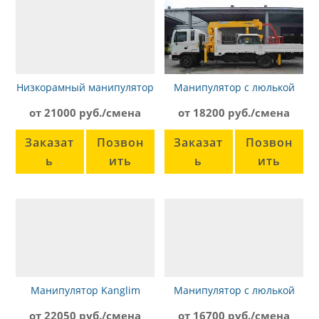
Низкорамный манипулятор
Манипулятор с люлькой
Daewoo Novus SE
Soosan SCS335, Hyundai HD-
от 21000 руб./смена
от 18200 руб./смена
120
Заказат
Позвон
Заказат
Позвон
ь
ить
ь
ить
Манипулятор Kanglim
Манипулятор с люлькой
KS2056H Камаз-65115
Камаз 53215
от 22050 руб./смена
от 16700 руб./смена