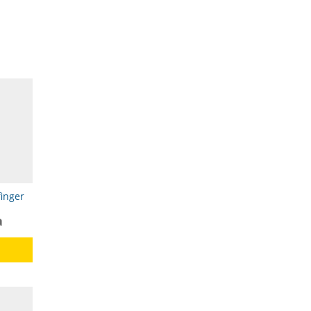
inger
а