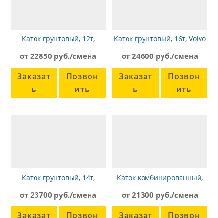
Каток грунтовый, 12т,
Каток грунтовый, 16т, Volvo
Bomag BW 213
SD160
от 22850 руб./смена
от 24600 руб./смена
Заказат
Позвон
Заказат
Позвон
ь
ить
ь
ить
Каток грунтовый, 14т,
Каток комбинированный,
Ammann ASC 150D
7,7т, Dynapac CC224HF
от 23700 руб./смена
от 21300 руб./смена
Заказат
Позвон
Заказат
Позвон