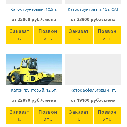
Каток грунтовый, 10,5 т,
Каток грунтовый, 15т, CAT
Bomag BW 211 D-3
CS74B
от 22000 руб./смена
от 23900 руб./смена
Заказат
Позвон
Заказат
Позвон
ь
ить
ь
ить
Каток грунтовый, 12,5т,
Каток асфальтовый, 4т,
Bomag BW 213 D-4
Bomag BW 135 AD
от 22890 руб./смена
от 19100 руб./смена
Заказат
Позвон
Заказат
Позвон
ь
ить
ь
ить