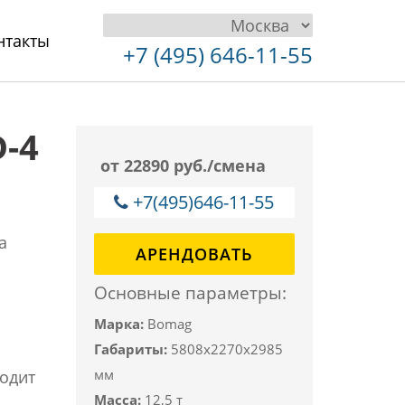
нтакты
+7 (495) 646-11-55
D-4
от 22890 руб./смена
+7(495)646-11-55
а
АРЕНДОВАТЬ
Основные параметры:
Марка:
Bomag
Габариты:
5808x2270x2985
мм
ходит
Масса:
12,5 т