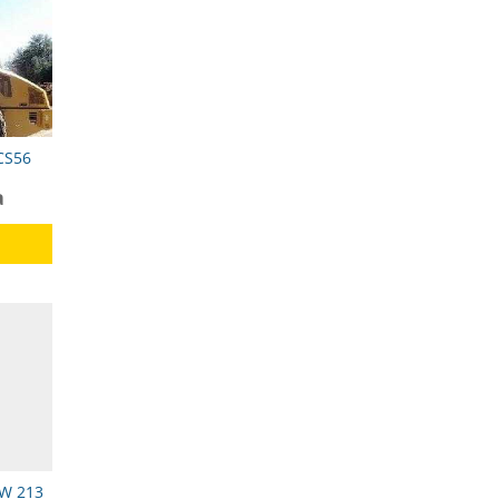
 CS56
а
BW 213