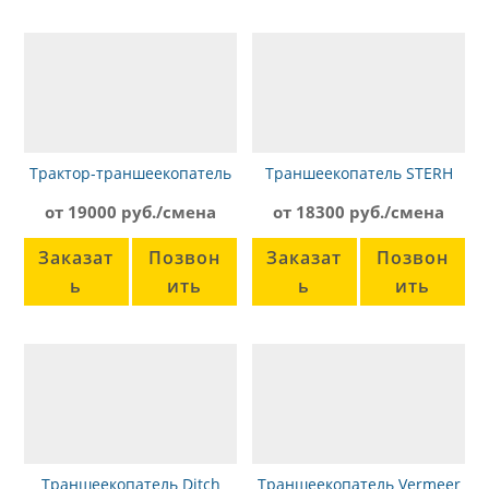
Трактор-траншеекопатель
Траншеекопатель STERH
МТЗ-80 ЭТЦ-165
SGF
от 19000 руб./смена
от 18300 руб./смена
Заказат
Позвон
Заказат
Позвон
ь
ить
ь
ить
Траншеекопатель Ditch
Траншеекопатель Vermeer