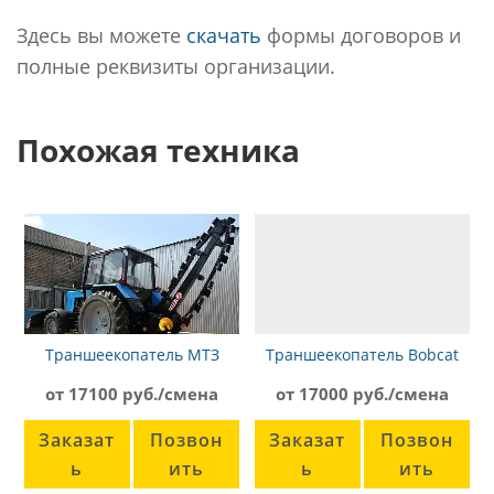
Здесь вы можете
скачать
формы договоров и
полные реквизиты организации.
Похожая техника
Траншеекопатель МТЗ
Траншеекопатель Bobcat
ЭЦУ-150 ГР
LT405
от 17100 руб./смена
от 17000 руб./смена
Заказат
Позвон
Заказат
Позвон
ь
ить
ь
ить