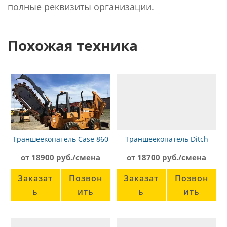
полные реквизиты организации.
Похожая техника
Траншеекопатель Case 860
Траншеекопатель Ditch
Witch RT45-72515
от 18900 руб./смена
от 18700 руб./смена
Заказат
Позвон
Заказат
Позвон
ь
ить
ь
ить