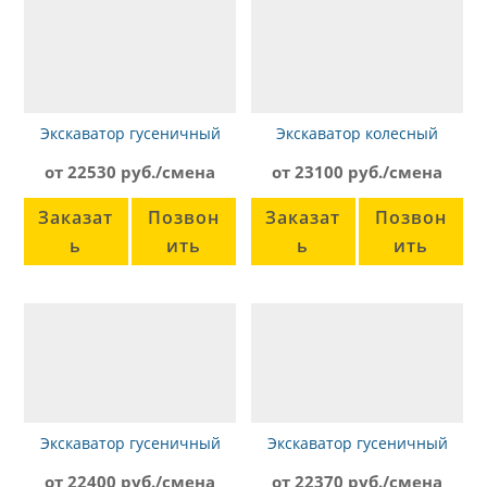
Экскаватор гусеничный
Экскаватор колесный
Volvo EC240B
Komatsu PW130
от 22530 руб./смена
от 23100 руб./смена
Заказат
Позвон
Заказат
Позвон
ь
ить
ь
ить
Экскаватор гусеничный
Экскаватор гусеничный
CAT 320 DL
Hyundai R210NLC-9
от 22400 руб./смена
от 22370 руб./смена