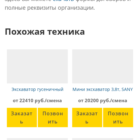
полные реквизиты организации.
Похожая техника
Экскаватор гусеничный
Мини экскаватор 3,8т, SANY
Komatsu PC228
SY35U
от 22410 руб./смена
от 20200 руб./смена
Заказат
Позвон
Заказат
Позвон
ь
ить
ь
ить