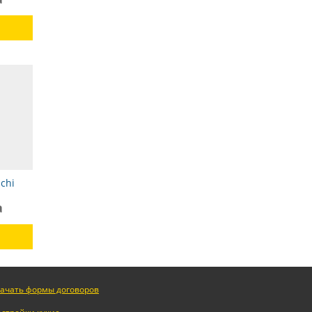
chi
а
ачать формы договоров