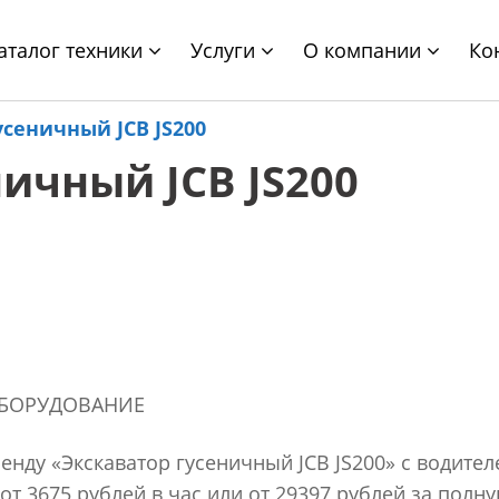
аталог техники
Услуги
О компании
Ко
усеничный JCB JS200
ичный JCB JS200
БОРУДОВАНИЕ
енду «Экскаватор гусеничный JCB JS200» с водител
от 3675 рублей в час или от 29397 рублей за полн