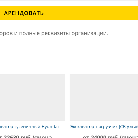
АРЕНДОВАТЬ
ров и полные реквизиты организации.
аватор гусеничный Hyundai
Экскаватор-погрузчик JCB узки
R380LC-9SH
гидромолот
т 22630 руб./смена
от 24000 руб./смен