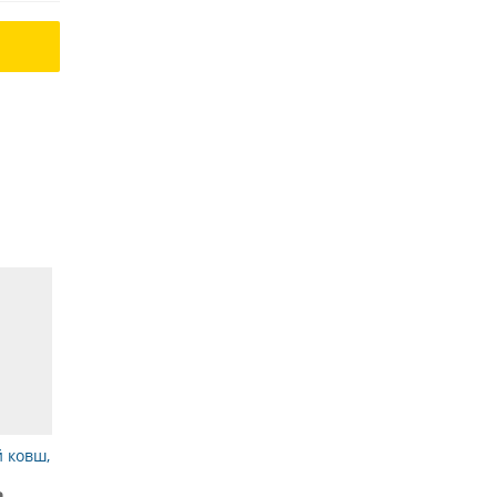
й ковш,
а