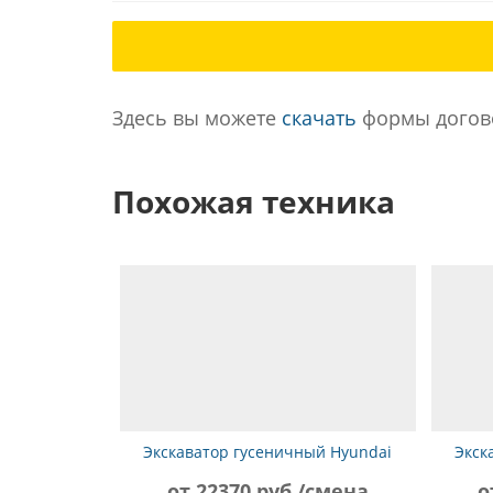
Здесь вы можете
скачать
формы догово
Похожая техника
Экскаватор гусеничный Hyundai
Экск
R210NLC-9
от 22370 руб./смена
о