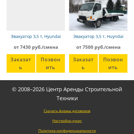
Эвакуатор 3,5 т, Hyundai
Эвакуатор 3,5 т, Huyndai
HD78
HD72
от 7430 руб./смена
от 7500 руб./смена
Заказат
Позвон
Заказат
Позвон
ь
ить
ь
ить
© 2008–2026 Центр Аренды Строительной
Техники
Скачать формы договоров
Настройки кукис
Политика конфиденциальности