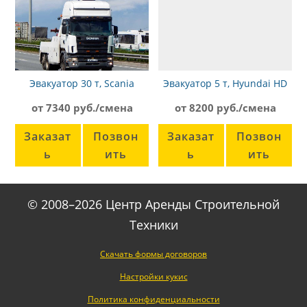
Эвакуатор 30 т, Scania
Эвакуатор 5 т, Hyundai HD
72 сдвижная платформа
от 7340 руб./смена
от 8200 руб./смена
Заказат
Позвон
Заказат
Позвон
ь
ить
ь
ить
© 2008–2026 Центр Аренды Строительной
Техники
Скачать формы договоров
Настройки кукис
Политика конфиденциальности