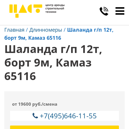
Toggl
navig
Главная
/
Длинномеры
/
Шаланда г/п 12т,
борт 9м, Камаз 65116
Шаланда г/п 12т,
борт 9м, Камаз
65116
от 19600 руб./смена
+7(495)646-11-55