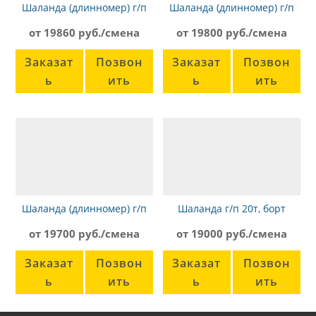
Шаланда (длинномер) г/п
Шаланда (длинномер) г/п
20т, борт 13,6м, Volvo FH 12
20 т, борт 13,6 м, МАЗ 6422
от 19860 руб./смена
от 19800 руб./смена
Заказат
Позвон
Заказат
Позвон
ь
ить
ь
ить
Шаланда (длинномер) г/п
Шаланда г/п 20т, борт
20т, борт 13,6 м, Scania 4-
13,6м, Scania 21957
от 19700 руб./смена
от 19000 руб./смена
Series
Заказат
Позвон
Заказат
Позвон
ь
ить
ь
ить