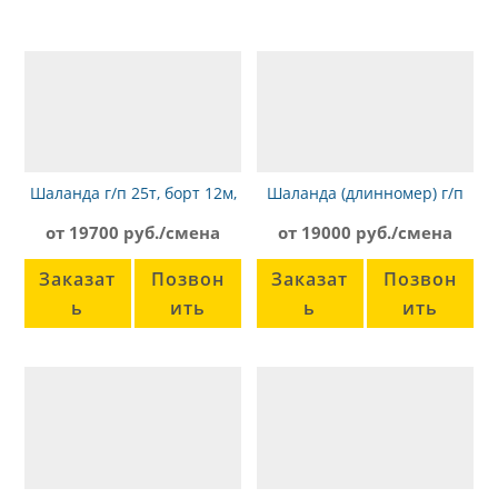
Шаланда г/п 25т, борт 12м,
Шаланда (длинномер) г/п
MAN F2000 тент
12т, борт 13,6 м, Камаз
от 19700 руб./смена
от 19000 руб./смена
44108
Заказат
Позвон
Заказат
Позвон
ь
ить
ь
ить