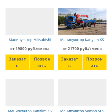
Манипулятор Mitsubishi
Манипулятор Kanglim KS
Fuso Canter Super Z FX700
1256 Камаз-65117
от 19800 руб./смена
от 21700 руб./смена
Заказат
Позвон
Заказат
Позвон
ь
ить
ь
ить
Манипулятор Kanglim KS
Манипулятор Soosan SCS