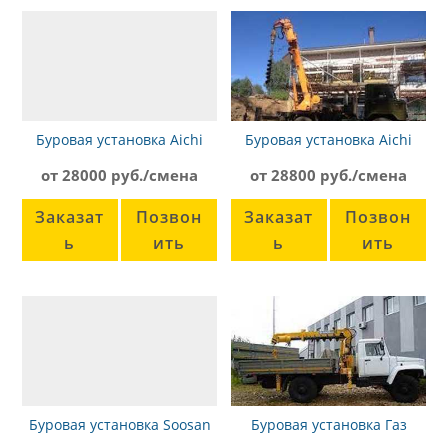
Буровая установка Aichi
Буровая установка Aichi
d902
D501
от 28000 руб./смена
от 28800 руб./смена
Заказат
Позвон
Заказат
Позвон
ь
ить
ь
ить
Буровая установка Soosan
Буровая установка Газ
STD11
БКМ350