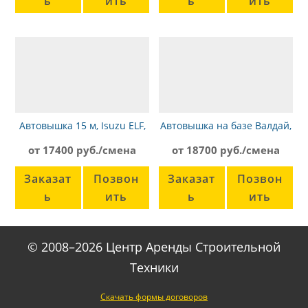
ь
ить
ь
ить
Автовышка 15 м, Isuzu ELF,
Автовышка на базе Валдай,
вездеход
22м
от 17400 руб./смена
от 18700 руб./смена
Заказат
Позвон
Заказат
Позвон
ь
ить
ь
ить
© 2008–2026 Центр Аренды Строительной
Техники
Скачать формы договоров