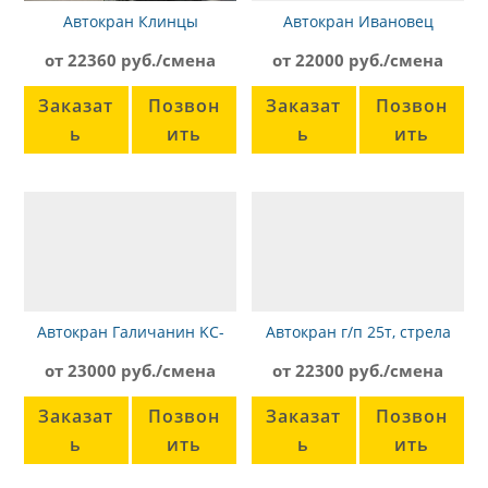
Автокран Клинцы
Автокран Ивановец
КС-55713-3К, вездеход
Кс-45717-1К
от 22360 руб./смена
от 22000 руб./смена
Заказат
Позвон
Заказат
Позвон
ь
ить
ь
ить
Автокран Галичанин KC-
Автокран г/п 25т, стрела
55713-1В
21,7м, Камаз Галичанин
от 23000 руб./смена
от 22300 руб./смена
Заказат
Позвон
Заказат
Позвон
ь
ить
ь
ить