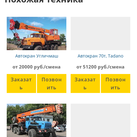
Автокран Угличмаш
Автокран 70т, Tadano
КС-45722-1
ATF70G
от 20000 руб./смена
от 51200 руб./смена
Заказат
Позвон
Заказат
Позвон
ь
ить
ь
ить