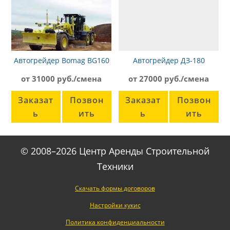
Автогрейдер Bomag BG160
Автогрейдер ДЗ-180
от 31000 руб./смена
от 27000 руб./смена
Заказат
Позвон
Заказат
Позвон
ь
ить
ь
ить
© 2008–2026 Центр Аренды Строительной
Техники
Скачать формы договоров
Настройки кукис
Политика конфиденциальности