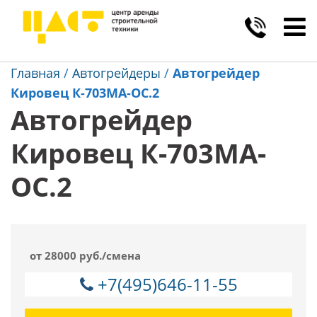
Toggl
navig
Главная
/
Автогрейдеры
/
Автогрейдер
Кировец К-703МА-ОС.2
Автогрейдер
Кировец К-703МА-
ОС.2
от 28000 руб./смена
+7(495)646-11-55