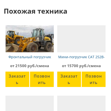
Похожая техника
Фронтальный погрузчик
Мини-погрузчик CAT 252B-
Liebherr L522
3
от 21500 руб./смена
от 15700 руб./смена
Заказат
Позвон
Заказат
Позвон
ь
ить
ь
ить