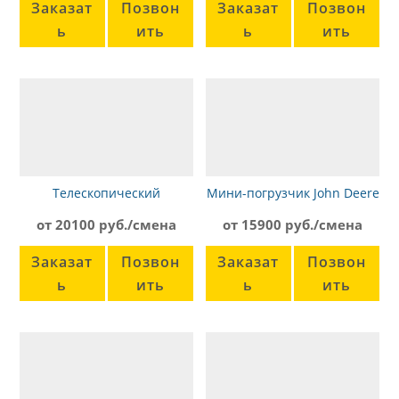
Заказат
Позвон
Заказат
Позвон
ь
ить
ь
ить
Телескопический
Мини-погрузчик John Deere
погрузчик BobCat T40170
318D
от 20100 руб./смена
от 15900 руб./смена
Заказат
Позвон
Заказат
Позвон
ь
ить
ь
ить