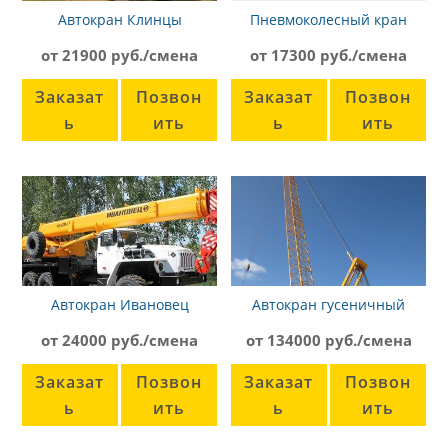
Автокран Клинцы
Пневмоколесный кран
КС-55713-3К-3
КС4361, 20м, 16т
от 21900 руб./смена
от 17300 руб./смена
Заказат
Позвон
Заказат
Позвон
ь
ить
ь
ить
Автокран Ивановец
Автокран гусеничный
КС-45717-1, вездеход
XCMG XGC130T
от 24000 руб./смена
от 134000 руб./смена
Заказат
Позвон
Заказат
Позвон
ь
ить
ь
ить