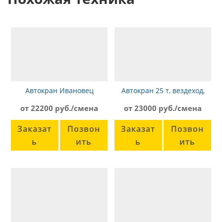
Автокран Ивановец
Автокран 25 т, вездеход,
КС-45717К
стрела 21,7 м, Клинцы
от 22200 руб./смена
от 23000 руб./смена
КС-55713-3К Урал-5557
Заказат
Позвон
Заказат
Позвон
ь
ить
ь
ить