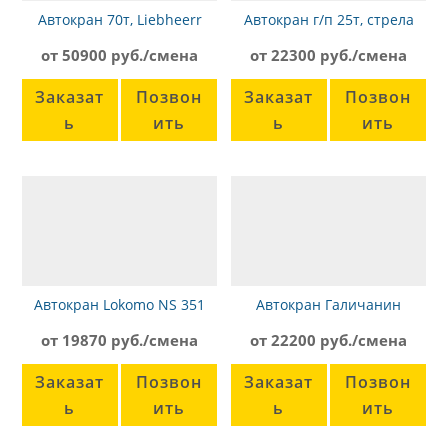
Автокран 70т, Liebheerr
Автокран г/п 25т, стрела
LTM 1070-4.2
21,7м, Камаз Галичанин
от 50900 руб./смена
от 22300 руб./смена
Заказат
Позвон
Заказат
Позвон
ь
ить
ь
ить
Автокран Lokomo NS 351
Автокран Галичанин
КС-55713-1
от 19870 руб./смена
от 22200 руб./смена
Заказат
Позвон
Заказат
Позвон
ь
ить
ь
ить