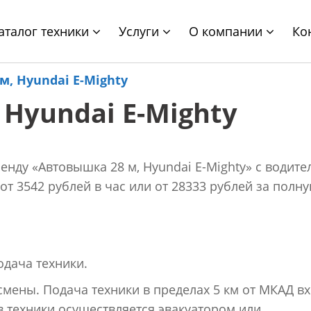
аталог техники
Услуги
О компании
Ко
м, Hyundai E-Мighty
Hyundai E-Мighty
енду «Автовышка 28 м, Hyundai E-Мighty» с водите
от 3542 рублей в час или от 28333 рублей за полн
одача техники.
 смены. Подача техники в пределах 5 км от МКАД в
в техники осуществляется эвакуатором или