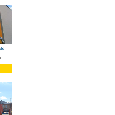
old
а