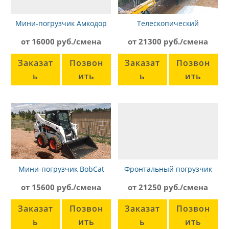
Мини-погрузчик Амкодор
Телескопический
211
погрузчик JCB 540-170, 21 м
от 16000 руб./смена
от 21300 руб./смена
Заказат
Позвон
Заказат
Позвон
ь
ить
ь
ить
Мини-погрузчик BobCat
Фронтальный погрузчик
S530
JCB 436ZX
от 15600 руб./смена
от 21250 руб./смена
Заказат
Позвон
Заказат
Позвон
ь
ить
ь
ить